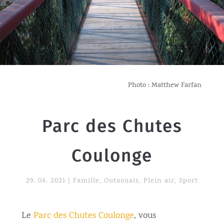
Photo : Matthew Farfan
Parc des Chutes
Coulonge
29. 04. 2021
|
Famille
,
Outaouais
,
Plein air
,
Sport
Le
Parc des Chutes Coulonge
, vous