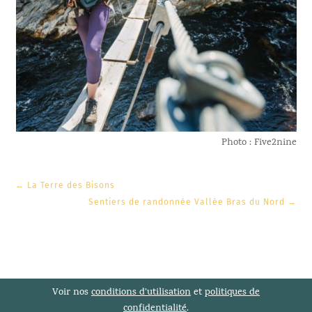
Photo : Five2nine
←
La Terre des Bisons
Sentiers de randonnée Vallée Bras du Nord
→
Voir nos
conditions d’utilisation
et
politiques de
confidentialité
.