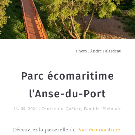
Photo : Andre Falardeau
Parc écomaritime
l’Anse-du-Port
14. 05. 2021
|
Centre-du-Québec
,
Famille
,
Plein air
Découvrez la passerelle du
Parc écomaritime