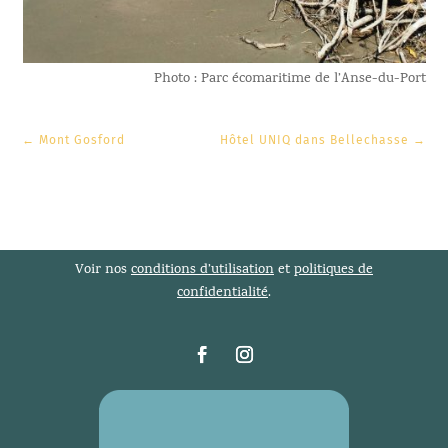
Photo : Parc écomaritime de l’Anse-du-Port
←
Mont Gosford
Hôtel UNIQ dans Bellechasse
→
Voir nos
conditions d’utilisation
et
politiques de
confidentialité
.