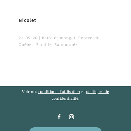
Nicolet
27. 05. 20
|
Boire et manger
,
Centre-du-
Québec
,
Famille
,
Randonnée
Voir nos
conditions d’utilisation
et
politiques de
confidentialité
.