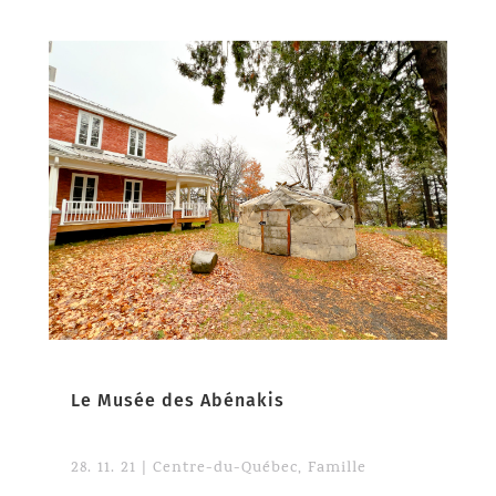
Le Musée des Abénakis
28. 11. 21
|
Centre-du-Québec
,
Famille