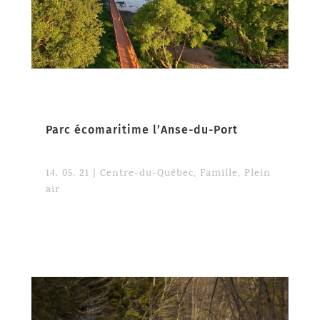
Parc écomaritime l’Anse-du-Port
14. 05. 21
|
Centre-du-Québec
,
Famille
,
Plein
air