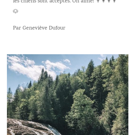
les chiens sont acceptés. On aime! 👨‍👩‍👦‍👦
🐶
Par Geneviève Dufour