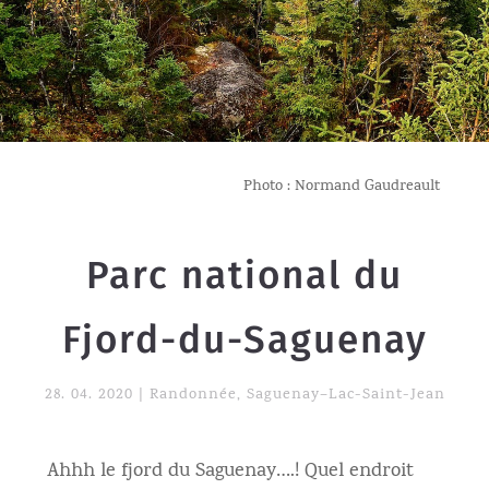
Photo : Normand Gaudreault
Parc national du
Fjord-du-Saguenay
28. 04. 2020
|
Randonnée
,
Saguenay–Lac-Saint-Jean
Ahhh le fjord du Saguenay….! Quel endroit