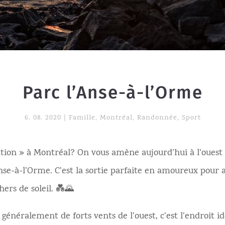
Parc l’Anse-à-l’Orme
6. 08. 2020
|
Famille
,
Montréal
,
Randonnée
,
Sport
ion » à Montréal? On vous amène aujourd’hui à l’ouest d
Anse-à-l’Orme. C’est la sortie parfaite en amoureux pour a
ers de soleil. 💑🌄
 généralement de forts vents de l’ouest, c’est l’endroit i