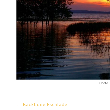
Photo :
←
Backbone Escalade