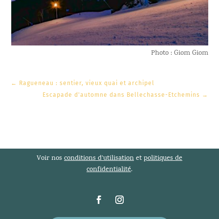
Photo : Giom Giom
←
Ragueneau : sentier, vieux quai et archipel
Escapade d'automne dans Bellechasse-Etchemins
→
Voir nos
conditions d’utilisation
et
politiques de
confidentialité
.