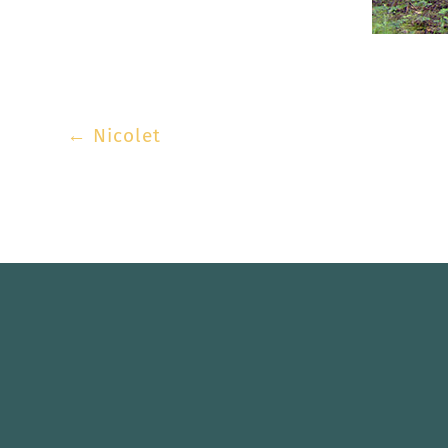
←
Nicolet