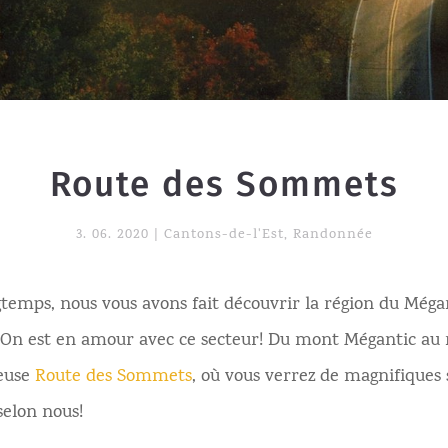
Route des Sommets
3. 06. 2020
|
Cantons-de-l'Est
,
Randonnée
ongtemps, nous vous avons fait découvrir la région du Mégan
. On est en amour avec ce secteur! Du mont Mégantic a
meuse
Route des Sommets
, où vous verrez de magnifiques
selon nous!