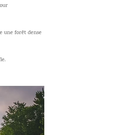
pour
e une forêt dense
le.