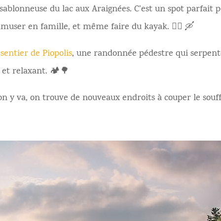
sablonneuse du lac aux Araignées. C’est un spot parfait 
muser en famille, et même faire du kayak. 🏊‍♀‍ 🛶
e
sentier de Piopolis
, une randonnée pédestre qui serpent
 et relaxant. 🏕🌳
on y va, on trouve de nouveaux endroits à couper le souff