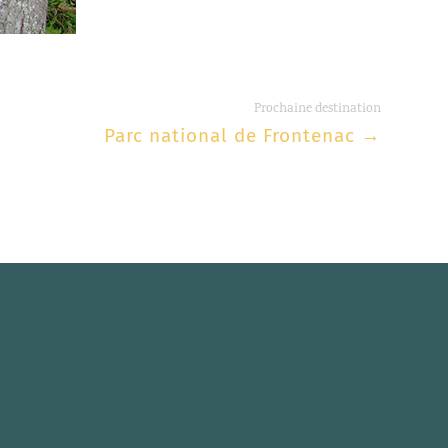
Prochaine destination
Parc national de Frontenac
→