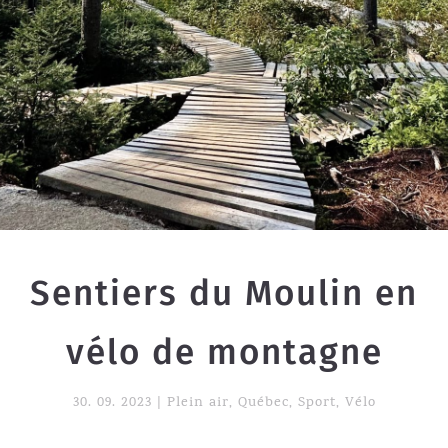
Sentiers du Moulin en
vélo de montagne
30. 09. 2023
|
Plein air
,
Québec
,
Sport
,
Vélo