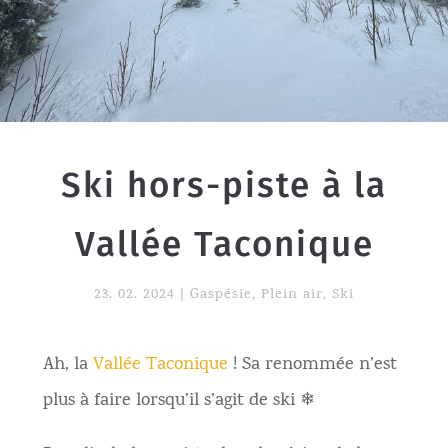
Ski hors-piste à la
Vallée Taconique
23. 02. 2024
|
Gaspésie
,
Plein air
,
Ski
Ah, la
Vallée Taconique
! Sa renommée n’est
plus à faire lorsqu’il s’agit de ski ❄