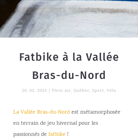
Fatbike à la Vallée
Bras-du-Nord
20. 02. 2024
|
Plein air
,
Québec
,
Sport
,
Vélo
La Vallée Bras-du-Nord
est métamorphosée
en terrain de jeu hivernal pour les
passionnés de
fatbike
!