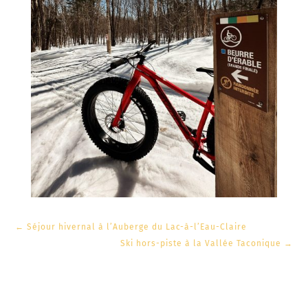
←
Séjour hivernal à l’Auberge du Lac-à-l’Eau-Claire
Ski hors-piste à la Vallée Taconique
→