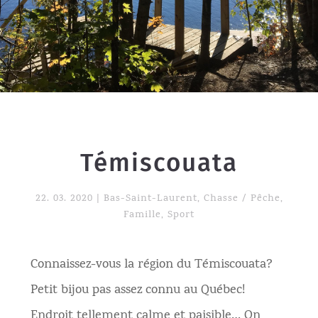
Témiscouata
22. 03. 2020
|
Bas-Saint-Laurent
,
Chasse / Pêche
,
Famille
,
Sport
Connaissez-vous la région du Témiscouata?
Petit bijou pas assez connu au Québec!
Endroit tellement calme et paisible…
On