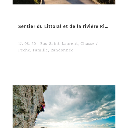
Sentier du Littoral et de la rivière Rimouski
17. 08. 20
|
Bas-Saint-Laurent
,
Chasse /
Pêche
,
Famille
,
Randonnée