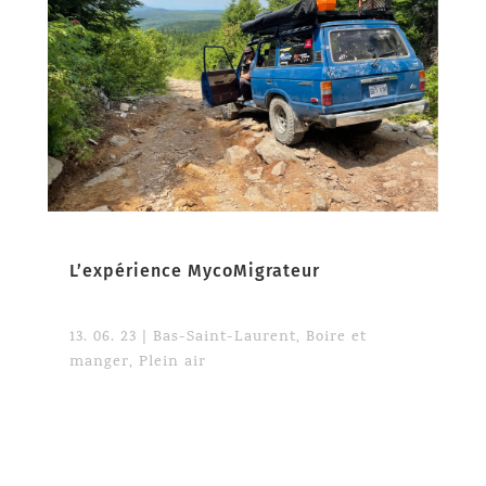
L’expérience MycoMigrateur
13. 06. 23
|
Bas-Saint-Laurent
,
Boire et
manger
,
Plein air