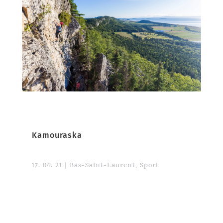
Kamouraska
17. 04. 21
|
Bas-Saint-Laurent
,
Sport