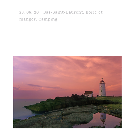
23. 06. 20
|
Bas-Saint-Laurent
,
Boire et
manger
,
Camping