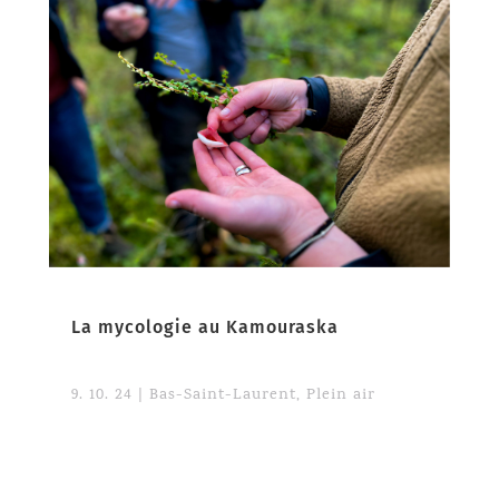
La mycologie au Kamouraska
9. 10. 24
|
Bas-Saint-Laurent
,
Plein air