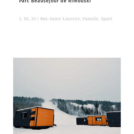
Parc Beauséjour de Rimouski
5. 02. 23
|
Bas-Saint-Laurent
,
Famille
,
Sport