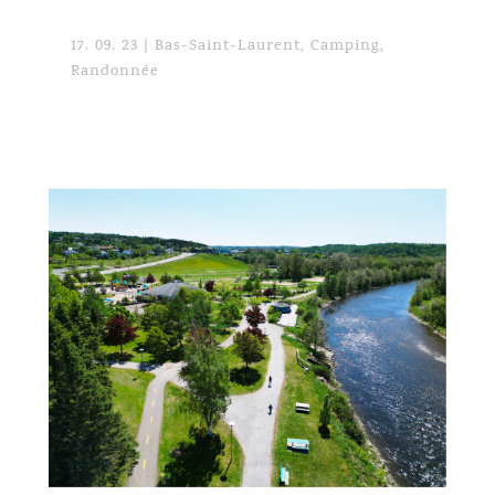
17. 09. 23
|
Bas-Saint-Laurent
,
Camping
,
Randonnée