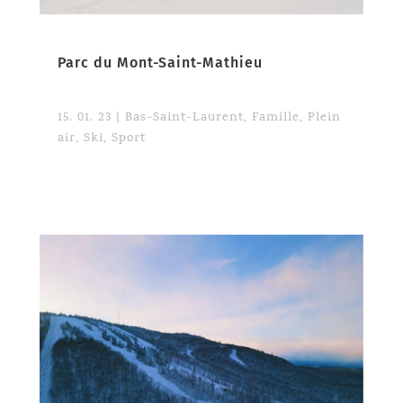
Parc du Mont-Saint-Mathieu
15. 01. 23
|
Bas-Saint-Laurent
,
Famille
,
Plein
air
,
Ski
,
Sport