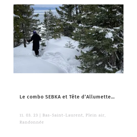
Le combo SEBKA et Tête d’Allumette… aussi l’hiver
11. 03. 23
|
Bas-Saint-Laurent
,
Plein air
,
Randonnée