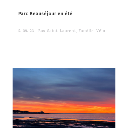
Parc Beauséjour en été
5. 09. 23
|
Bas-Saint-Laurent
,
Famille
,
Vélo