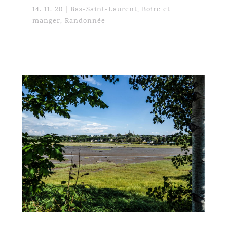
14. 11. 20
|
Bas-Saint-Laurent
,
Boire et
manger
,
Randonnée