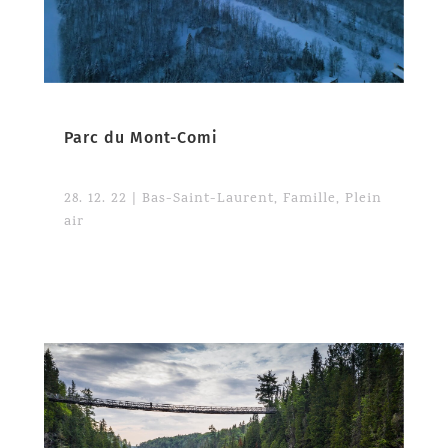
Parc du Mont-Comi
28. 12. 22
|
Bas-Saint-Laurent
,
Famille
,
Plein
air