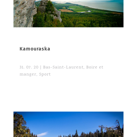
Kamouraska
31. 07. 20
|
Bas-Saint-Laurent
,
Boire et
manger
,
Sport