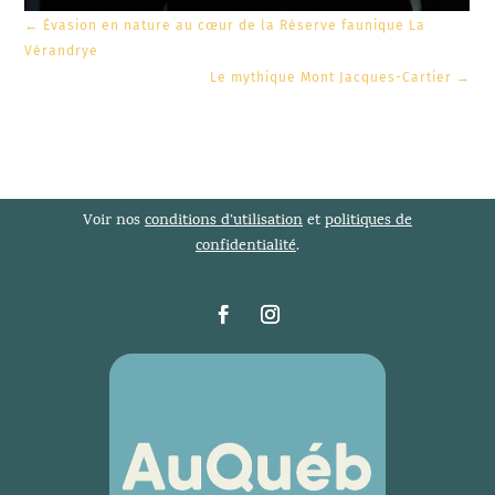
←
Évasion en nature au cœur de la Réserve faunique La
Vérandrye
Le mythique Mont Jacques-Cartier
→
Voir nos
conditions d’utilisation
et
politiques de
confidentialité
.