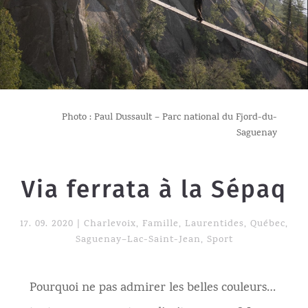
Photo : Paul Dussault – Parc national du Fjord-du-
Saguenay​
Via ferrata à la Sépaq
17. 09. 2020
|
Charlevoix
,
Famille
,
Laurentides
,
Québec
,
Saguenay–Lac-Saint-Jean
,
Sport
Pourquoi ne pas admirer les belles couleurs…