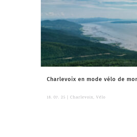
Charlevoix en mode vélo de mo
18. 07. 25
|
Charlevoix
,
Vélo