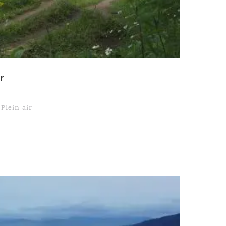
r
,
Plein air