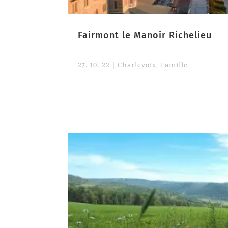
Fairmont le Manoir Richelieu
27. 10. 22
|
Charlevoix
,
Famille