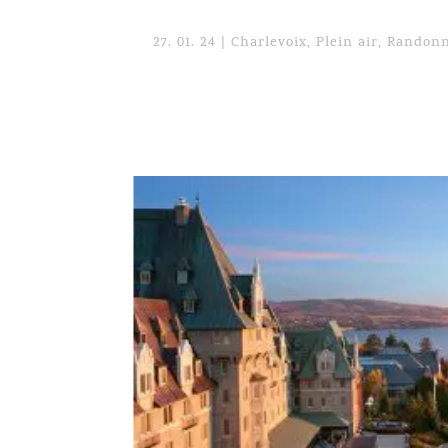
27. 01. 24
|
Charlevoix
,
Plein air
,
Randon