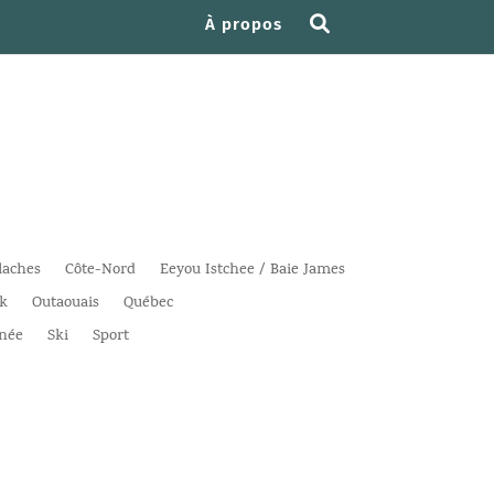
À propos
laches
Côte-Nord
Eeyou Istchee / Baie James
k
Outaouais
Québec
née
Ski
Sport