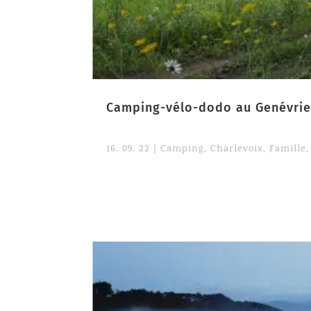
Camping-vélo-dodo au Genévrie
16. 09. 22
|
Camping
,
Charlevoix
,
Famille