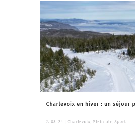
Charlevoix en hiver : un séjour p
7. 03. 24
|
Charlevoix
,
Plein air
,
Sport