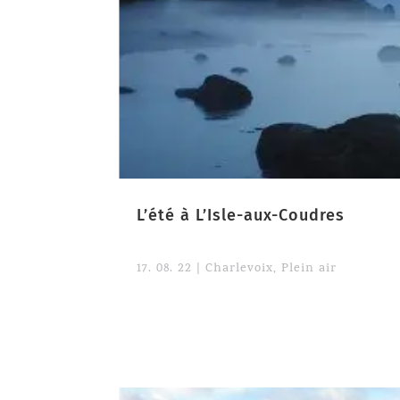
L’été à L’Isle-aux-Coudres
17. 08. 22
|
Charlevoix
,
Plein air