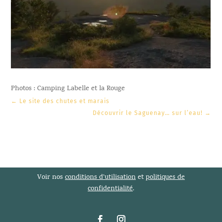
Photos : Camping Labelle et la Rouge
←
Le site des chutes et marais
Découvrir le Saguenay… sur l’eau!
→
Voir nos
conditions d’utilisation
et
politiques de
confidentialité
.