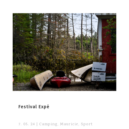
Festival Expé
7. 05. 24
|
Camping
,
Mauricie
,
Sport