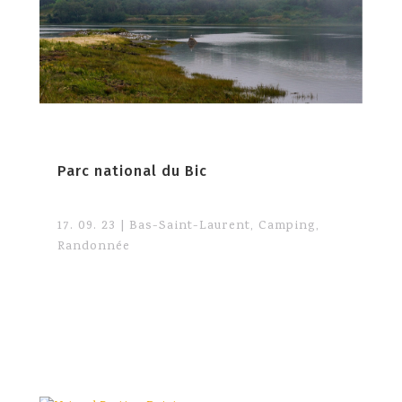
Parc national du Bic
17. 09. 23
|
Bas-Saint-Laurent
,
Camping
,
Randonnée