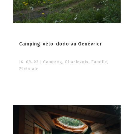
Camping-vélo-dodo au Genévrier
16. 09. 22
|
Camping
,
Charlevoix
,
Famille
,
Plein air