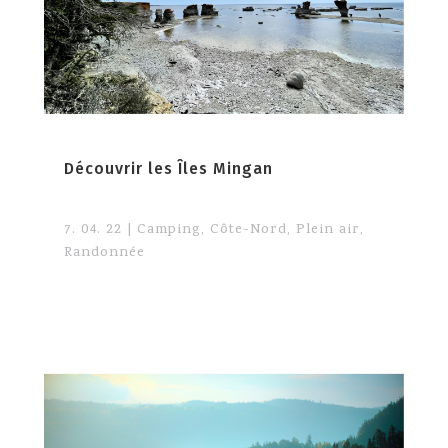
Découvrir les Îles Mingan
7. 04. 22
|
Camping
,
Côte-Nord
,
Plein air
,
Randonnée