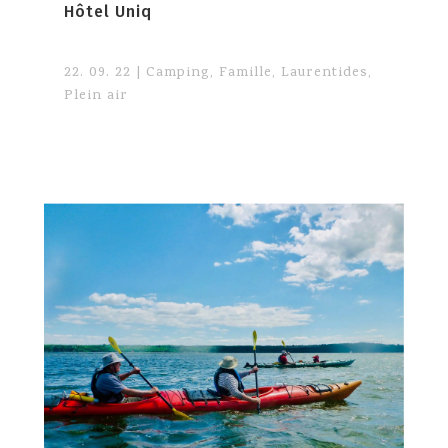
Hôtel Uniq
22. 09. 22
|
Camping
,
Famille
,
Laurentides
,
Plein air