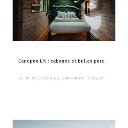
Canopée Lit : cabanes et bulles perchées en forêt
14. 09. 22
|
Camping
,
Côte-Nord
,
Plein air