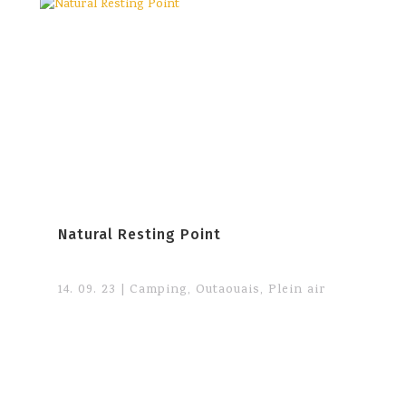
Natural Resting Point
14. 09. 23
|
Camping
,
Outaouais
,
Plein air