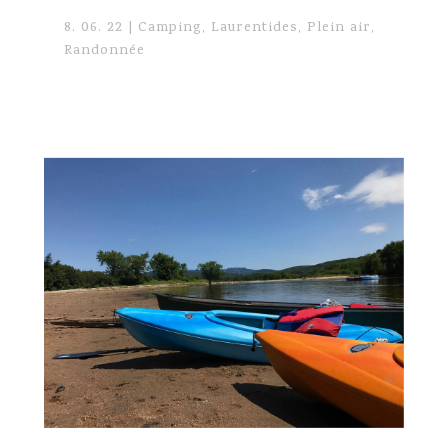
8. 06. 22
|
Camping
,
Laurentides
,
Plein air
,
Randonnée