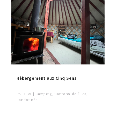
Hébergement aux Cinq Sens
17. 11. 21
|
Camping
,
Cantons-de-l'Est
,
Randonnée