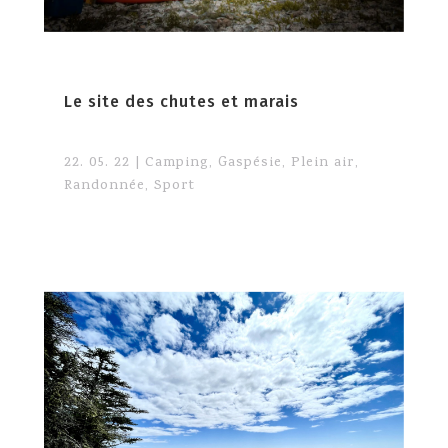
Le site des chutes et marais
22. 05. 22
|
Camping
,
Gaspésie
,
Plein air
,
Randonnée
,
Sport