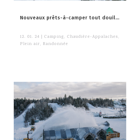
Nouveaux prêts-à-camper tout douillets au Parc du Massif du Sud
12. 01. 24
|
Camping
,
Chaudière-Appalaches
,
Plein air
,
Randonnée