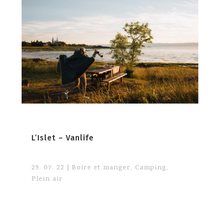
L’Islet – Vanlife
29. 07. 22
|
Boire et manger
,
Camping
,
Plein air