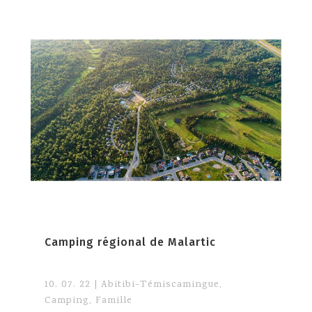
Camping régional de Malartic
10. 07. 22
|
Abitibi-Témiscamingue
,
Camping
,
Famille