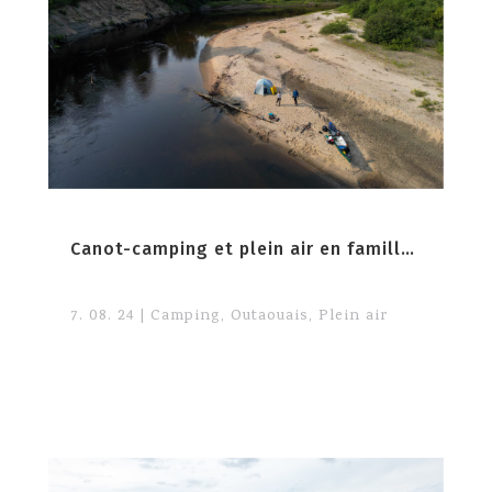
Canot-camping et plein air en famille dans la nature paradisiaque de l’Outaouais
7. 08. 24
|
Camping
,
Outaouais
,
Plein air