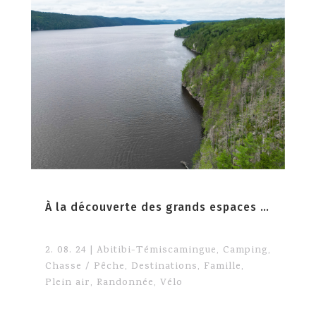
À la découverte des grands espaces de l’Abitibi-Témiscamingue
2. 08. 24
|
Abitibi-Témiscamingue
,
Camping
,
Chasse / Pêche
,
Destinations
,
Famille
,
Plein air
,
Randonnée
,
Vélo