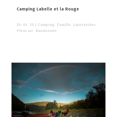
Camping Labelle et la Rouge
29. 05. 22
|
Camping
,
Famille
,
Laurentides
,
Plein air
,
Randonnée