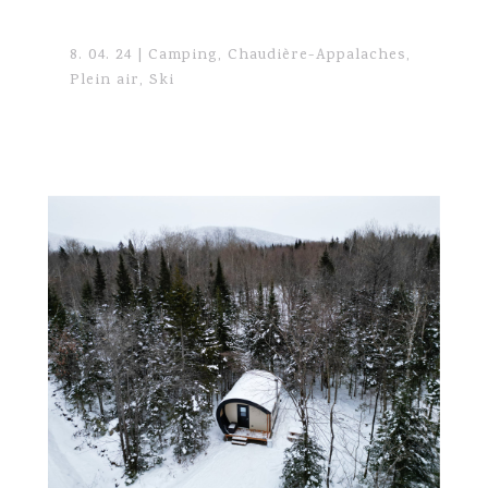
8. 04. 24
|
Camping
,
Chaudière-Appalaches
,
Plein air
,
Ski