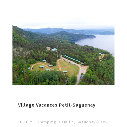
Village Vacances Petit-Saguenay
11. 11. 21
|
Camping
,
Famille
,
Saguenay–Lac-