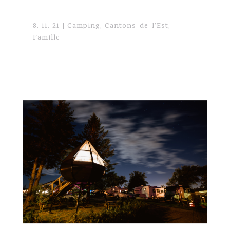
8. 11. 21
|
Camping
,
Cantons-de-l'Est
,
Famille