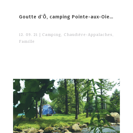
Goutte d’Ô, camping Pointe-aux-Oies, Montmagny
12. 09. 21
|
Camping
,
Chaudière-Appalaches
,
Famille