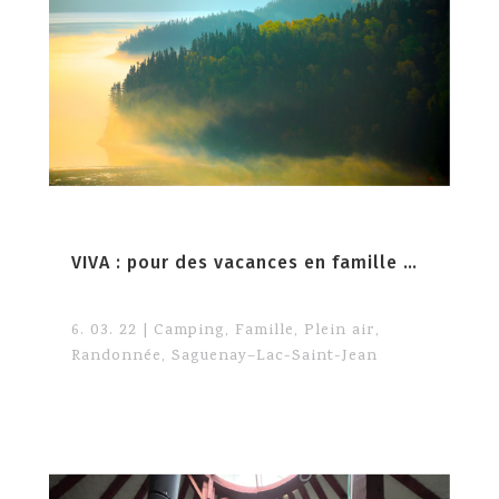
VIVA : pour des vacances en famille mémorables
6. 03. 22
|
Camping
,
Famille
,
Plein air
,
Randonnée
,
Saguenay–Lac-Saint-Jean