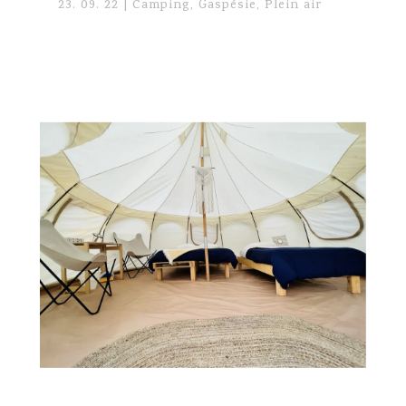
23. 09. 22
|
Camping
,
Gaspésie
,
Plein air