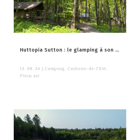
Huttopia Sutton : le glamping à son meilleur
13. 08. 24
|
Camping
,
Cantons-de-l'Est
,
Plein air