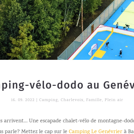
ping-vélo-dodo au Genév
16. 09. 2022
|
Camping
,
Charlevoix
,
Famille
,
Plein air
urs arrivent… Une escapade chalet-vélo de montagne-dod
us parle? Mettez le cap sur le
Camping Le Genévrier
à Ba