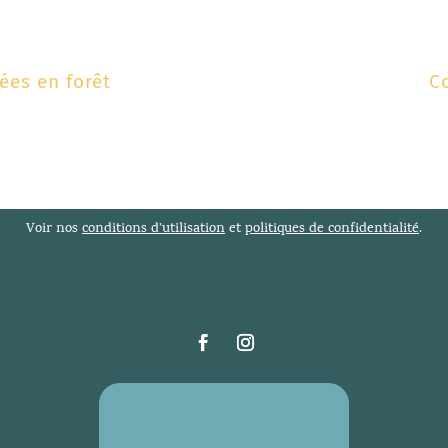
ées en forêt
Co
Voir nos
conditions d’utilisation
et
politiques de confidentialité
.