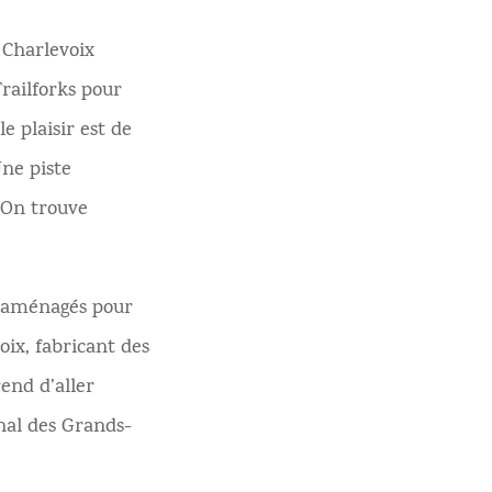
 Charlevoix
railforks pour
e plaisir est de
Une piste
! On trouve
nt aménagés pour
oix, fabricant des
rend d’aller
onal des Grands-