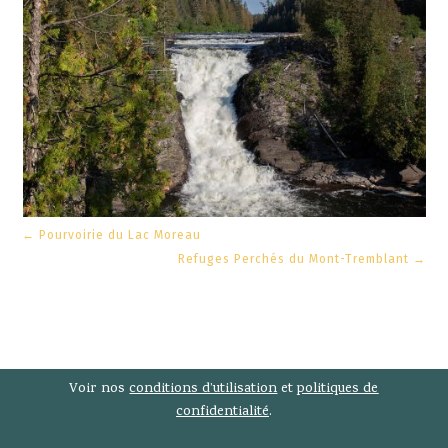
←
Pourvoirie du Lac Moreau
Refuges Perchés du Mont-Tremblant
→
Voir nos
conditions d’utilisation
et
politiques de
confidentialité
.