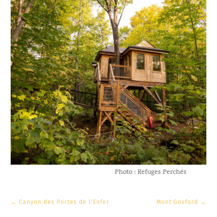
Photo : Refuges Perchés
←
Canyon des Portes de l'Enfer
Mont Gosford
→