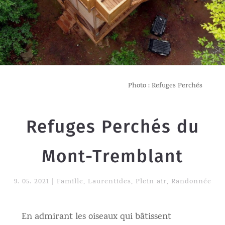
Photo : Refuges Perchés
Refuges Perchés du
Mont-Tremblant
9. 05. 2021
|
Famille
,
Laurentides
,
Plein air
,
Randonnée
En admirant les oiseaux qui bâtissent