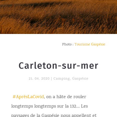
Photo :
Tourisme Gaspésie
Carleton-sur-mer
21. 04. 2020
|
Camping
,
Gaspésie
#AprèsLaCovid
, on a hâte de rouler
longtemps longtemps sur la 132… Les
paysages de la Gaspésie nous appellent et