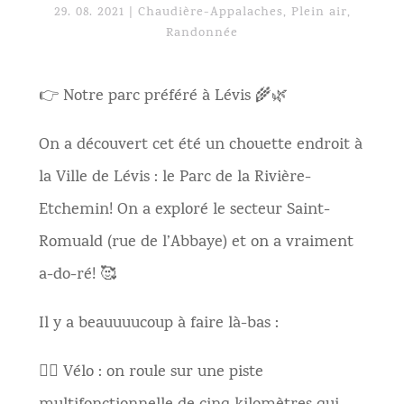
29. 08. 2021
|
Chaudière-Appalaches
,
Plein air
,
Randonnée
👉 Notre parc préféré à Lévis 🌾🌿
On a découvert cet été un chouette endroit à
la Ville de Lévis : le Parc de la Rivière-
Etchemin! On a exploré le secteur Saint-
Romuald (rue de l’Abbaye) et on a vraiment
a-do-ré! 🥰
Il y a beauuuucoup à faire là-bas :
🚴‍♀ Vélo : on roule sur une piste