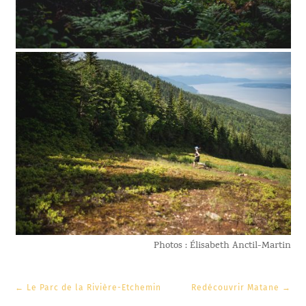
Photos : Élisabeth Anctil-Martin
←
Le Parc de la Rivière-Etchemin
Redécouvrir Matane
→