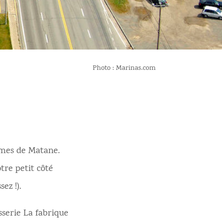
Photo : Marinas.com
rmes de Matane.
otre petit côté
ez !).
sserie La fabrique