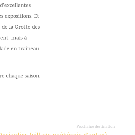
 d’excellentes
es expositions. Et
s de la Grotte des
rent, mais à
alade en traîneau
re chaque saison.
Prochaine destination
Desjardins (village québécois d'antan)
→