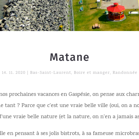
Matane
14. 11. 2020
|
Bas-Saint-Laurent
,
Boire et manger
,
Randonnée
nos prochaines vacances en Gaspésie, on pense aux cha
 tant ? Parce que c’est une vraie belle ville (oui, on a n
une vraie belle nature (et la nature, on n’en a jamais ass
lle en pensant à ses jolis bistrots, à sa fameuse microbra