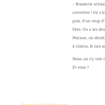
– Brasserie artis
crevettes ! On s’i
puis, d’un coup d
Fées. On a les de
Matane, on dirait
à chiens, le nez a
Nous, on s’y voit
Et vous ?
←
Sentier Ouiatchouan