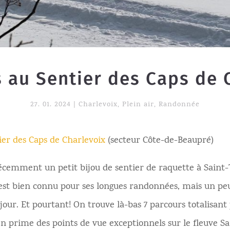
 au Sentier des Caps de 
27. 01. 2024
|
Charlevoix
,
Plein air
,
Randonnée
ier des Caps de Charlevoix
(secteur Côte-de-Beaupré)
écemment un petit bijou de sentier de raquette à Saint-
 est bien connu pour ses longues randonnées, mais un pe
our. Et pourtant! On trouve là-bas 7 parcours totalisant 
n prime des points de vue exceptionnels sur le fleuve S