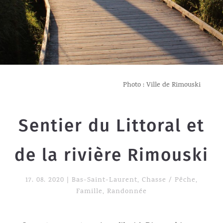
Photo : Ville de Rimouski
Sentier du Littoral et
de la rivière Rimouski
17. 08. 2020
|
Bas-Saint-Laurent
,
Chasse / Pêche
,
Famille
,
Randonnée