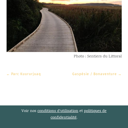
Photo : Sentiers du Littoral
←
Parc Kuururjuaq
Gaspésie / Bonaventure
→
Voir nos
conditions d’utilisation
et
politiques de
confidentialité
.