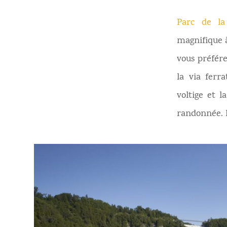
Parc de la
magnifique à
vous préfére
la via ferr
voltige et 
randonnée. L