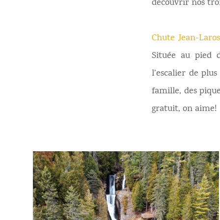
découvrir nos troi
Chute Jean-Laro
Située au pied
l’escalier de pl
famille, des piqu
gratuit, on aime!