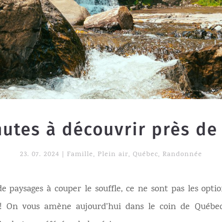
hutes à découvrir près d
23. 07. 2024
|
Famille
,
Plein air
,
Québec
,
Randonnée
de paysages à couper le souffle, ce ne sont pas les opt
e! On vous amène aujourd’hui dans le coin de Québec