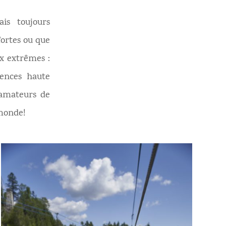
is toujours
fortes ou que
ux extrêmes :
iences haute
 amateurs de
 monde!