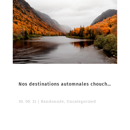
Nos destinations automnales chouchous de la Sépaq
30. 09. 21
|
Randonnée
,
Uncategorized