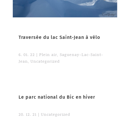
Traversée du lac Saint-Jean à vélo
6. 01. 22
|
Plein air
,
Saguenay–Lac-Saint-
Jean
,
Uncategorized
Le parc national du Bic en hiver
20. 12. 21
|
Uncategorized