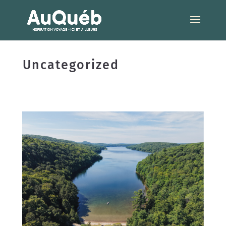
Uncategorized