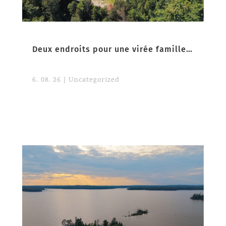
Deux endroits pour une virée famille en Outaouais
6. 08. 26
|
Uncategorized