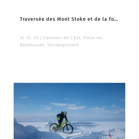
Traversée des Mont Stoke et de la forêt Domtar
31. 01. 22
|
Cantons-de-l'Est
,
Plein air
,
Randonnée
,
Uncategorized