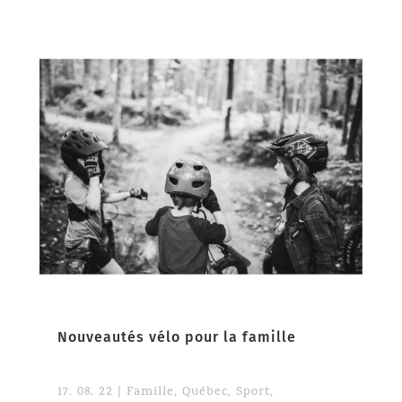
Nouveautés vélo pour la famille
17. 08. 22
|
Famille
,
Québec
,
Sport
,