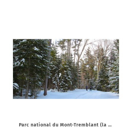
Parc national du Mont-Tremblant (la Pimbina)