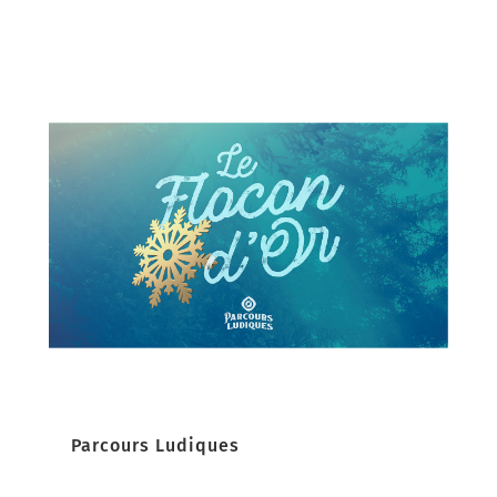
Parcours Ludiques